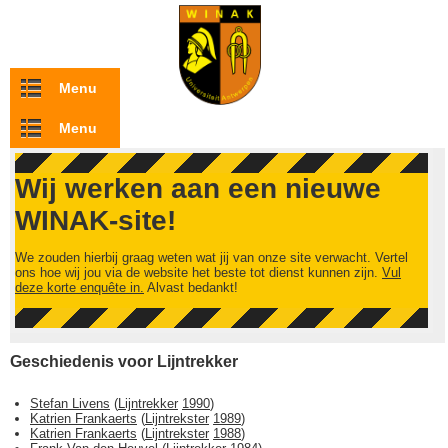
Overslaan en naar de inhoud gaan
Menu
Menu
Wij werken aan een nieuwe
WINAK-site!
We zouden hierbij graag weten wat jij van onze site verwacht. Vertel
ons hoe wij jou via de website het beste tot dienst kunnen zijn.
Vul
deze korte enquête in.
Alvast bedankt!
Geschiedenis voor Lijntrekker
Stefan Livens
(
Lijntrekker
1990
)
Katrien Frankaerts
(
Lijntrekster
1989
)
Katrien Frankaerts
(
Lijntrekster
1988
)