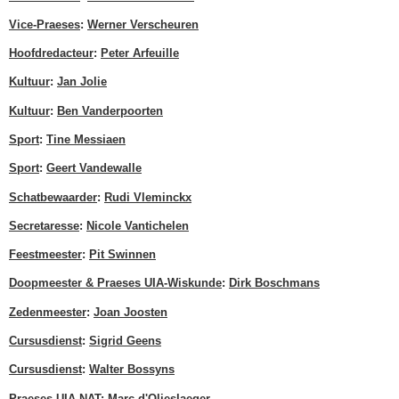
Vice-Praeses
:
Werner Verscheuren
Hoofdredacteur
:
Peter Arfeuille
Kultuur
:
Jan Jolie
Kultuur
:
Ben Vanderpoorten
Sport
:
Tine Messiaen
Sport
:
Geert Vandewalle
Schatbewaarder
:
Rudi Vleminckx
Secretaresse
:
Nicole Vantichelen
Feestmeester
:
Pit Swinnen
Doopmeester & Praeses UIA-Wiskunde
:
Dirk Boschmans
Zedenmeester
:
Joan Joosten
Cursusdienst
:
Sigrid Geens
Cursusdienst
:
Walter Bossyns
Praeses UIA-NAT
:
Marc d'Olieslaeger