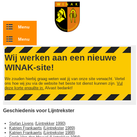
Overslaan en naar de inhoud gaan
Menu
Menu
Wij werken aan een nieuwe
WINAK-site!
We zouden hierbij graag weten wat jij van onze site verwacht. Vertel
ons hoe wij jou via de website het beste tot dienst kunnen zijn.
Vul
deze korte enquête in.
Alvast bedankt!
Geschiedenis voor Lijntrekster
Stefan Livens
(
Lijntrekker
1990
)
Katrien Frankaerts
(
Lijntrekster
1989
)
Katrien Frankaerts
(
Lijntrekster
1988
)