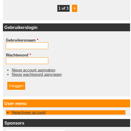
1 of 3
>
Gebruikerslogin
Gebruikersnaam
*
Wachtwoord
*
Nieuw account aanmaken
Nieuw wachtwoord aanvragen
User menu
Heractiveer account
Sponsors