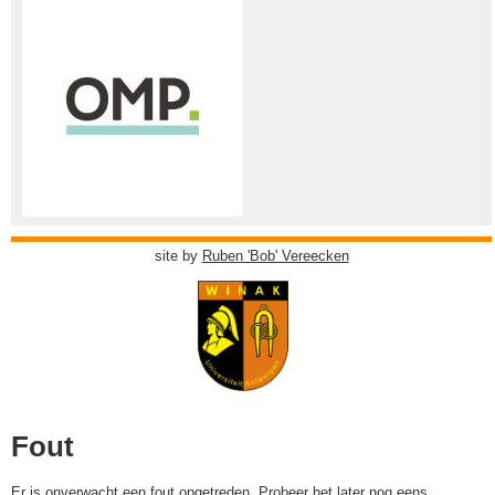
site by
Ruben 'Bob' Vereecken
Fout
Er is onverwacht een fout opgetreden. Probeer het later nog eens.