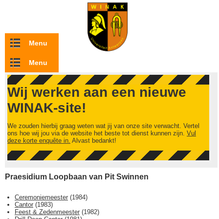
Overslaan en naar de inhoud gaan
Menu
Menu
Wij werken aan een nieuwe
WINAK-site!
We zouden hierbij graag weten wat jij van onze site verwacht. Vertel
ons hoe wij jou via de website het beste tot dienst kunnen zijn.
Vul
deze korte enquête in.
Alvast bedankt!
Praesidium Loopbaan van Pit Swinnen
Ceremoniemeester
(
1984
)
Cantor
(
1983
)
Feest & Zedenmeester
(
1982
)