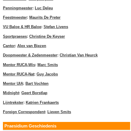
Penningmeester
:
Luc Deleu
Feestmeester
:
Maurits De Preter
VU Baloe & HR Baloe
:
Stefan Livens
Sportpraeses
:
Christine De Keyser
Cantor
:
Alex van Biezen
Doopmeester & Zedenmeester
:
Christian Van Heurck
Mentor RUCA-Wis
:
Marc Smits
Mentor RUCA-Nat
:
Guy Jacobs
Mentor UIA
:
Bart Vochten
Midnight
:
Geert Borstlap
Lijntrekster
:
Katrien Frankaerts
Foreign Correspondent
:
Lieven Smits
Praesidium Geschiedenis