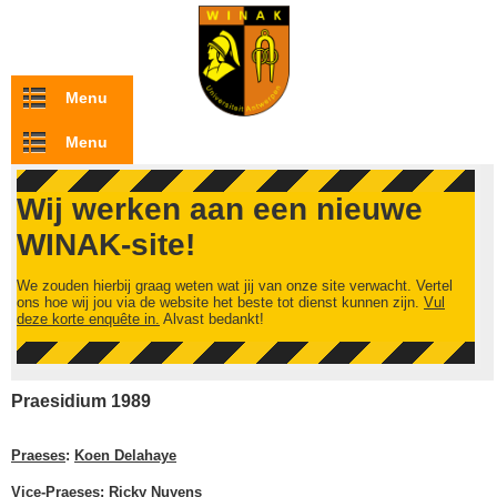
Overslaan en naar de inhoud gaan
Menu
Menu
Wij werken aan een nieuwe
WINAK-site!
We zouden hierbij graag weten wat jij van onze site verwacht. Vertel
ons hoe wij jou via de website het beste tot dienst kunnen zijn.
Vul
deze korte enquête in.
Alvast bedankt!
Praesidium 1989
Praeses
:
Koen Delahaye
Vice-Praeses
:
Ricky Nuyens