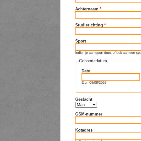
Achternaam
*
Studierichting
*
Sport
Indien je aan sport doet, of ooit aan een
Geboortedatum
Date
E.g., 09/08/2026
Geslacht
GSM-nummer
Kotadres