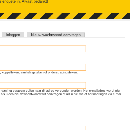
e enquête in.
Alvast bedankt!
tieve tabblad)
Inloggen
Nieuw wachtwoord aanvragen
unt, koppelteken, aanhalingsteken of onderstrepingsteken.
ls van het systeem zullen naar dit adres verzonden worden. Het e-mailadres wordt niet
als u een nieuw wachtwoord wilt aanvragen of als u nieuws of herinneringen via e-mail