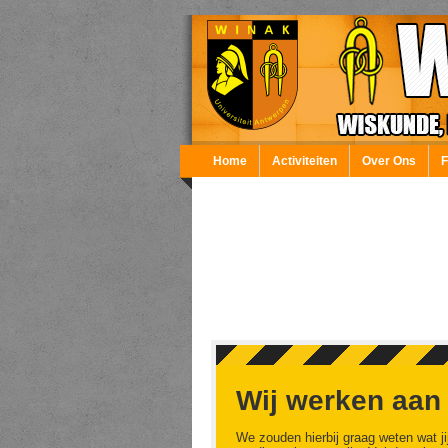
Overslaan en naar de inhoud gaan
Home
Activiteiten
Over Ons
Wij werken aan
We zouden hierbij graag weten wat ji