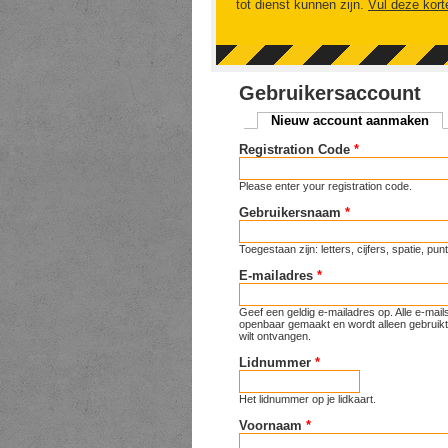
tot dienst kunnen zijn.
Vul deze kort
Gebruikersaccount
Nieuw account aanmaken
(ac
Primaire tabs
Registration Code
*
Please enter your registration code.
Gebruikersnaam
*
Toegestaan zijn: letters, cijfers, spatie, p
E-mailadres
*
Geef een geldig e-mailadres op. Alle e-mai
openbaar gemaakt en wordt alleen gebruikt 
wilt ontvangen.
Lidnummer
*
Het lidnummer op je lidkaart.
Voornaam
*