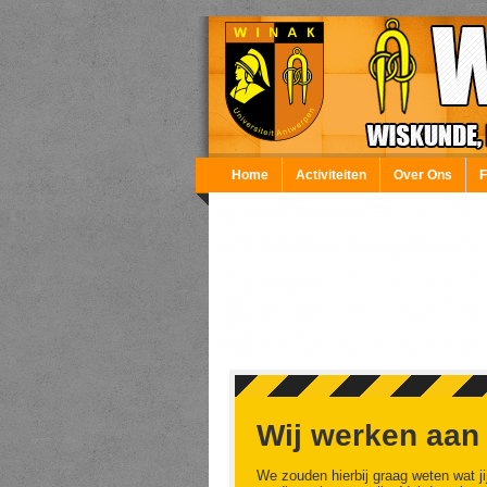
Overslaan en naar de inhoud gaan
Home
Activiteiten
Over Ons
Wij werken aan
We zouden hierbij graag weten wat ji