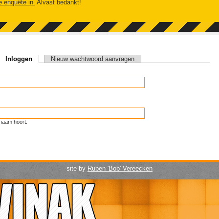
e enquête in.
Alvast bedankt!
Inloggen
(actieve tabblad)
Nieuw wachtwoord aanvragen
naam hoort.
site by
Ruben 'Bob' Vereecken