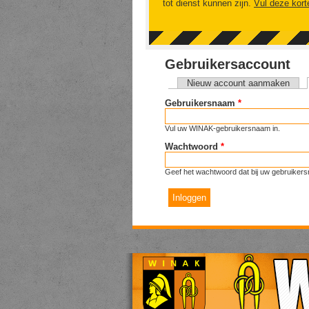
tot dienst kunnen zijn.
Vul deze kort
Gebruikersaccount
Nieuw account aanmaken
Primaire tabs
Gebruikersnaam
*
Vul uw WINAK-gebruikersnaam in.
Wachtwoord
*
Geef het wachtwoord dat bij uw gebruikers