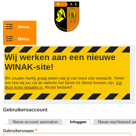
Overslaan en naar de inhoud gaan
Menu
Menu
Wij werken aan een nieuwe
WINAK-site!
We zouden hierbij graag weten wat jij van onze site verwacht. Vertel
ons hoe wij jou via de website het beste tot dienst kunnen zijn.
Vul
deze korte enquête in.
Alvast bedankt!
Gebruikersaccount
Nieuw account aanmaken
Inloggen
(actieve tabblad)
Nieuw wachtwoord aa
Primaire tabs
Gebruikersnaam
*