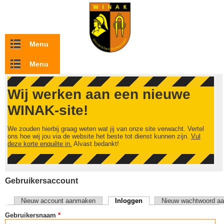
Overslaan en naar de inhoud gaan
Menu
Menu
Wij werken aan een nieuwe
WINAK-site!
We zouden hierbij graag weten wat jij van onze site verwacht. Vertel
ons hoe wij jou via de website het beste tot dienst kunnen zijn.
Vul
deze korte enquête in.
Alvast bedankt!
Gebruikersaccount
Nieuw account aanmaken
Inloggen
(actieve tabblad)
Nieuw wachtwoord aa
Primaire tabs
Gebruikersnaam
*