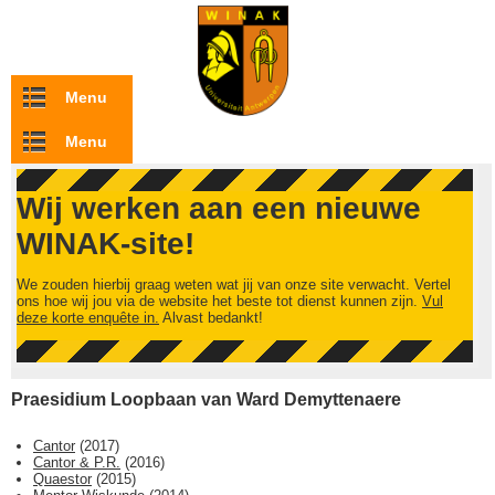
Overslaan en naar de inhoud gaan
Menu
Menu
Wij werken aan een nieuwe
WINAK-site!
We zouden hierbij graag weten wat jij van onze site verwacht. Vertel
ons hoe wij jou via de website het beste tot dienst kunnen zijn.
Vul
deze korte enquête in.
Alvast bedankt!
Praesidium Loopbaan van Ward Demyttenaere
Cantor
(
2017
)
Cantor & P.R.
(
2016
)
Quaestor
(
2015
)