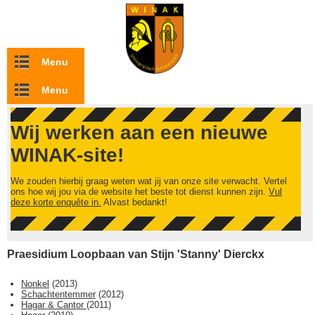
Overslaan en naar de inhoud gaan
Menu
Menu
Wij werken aan een nieuwe
WINAK-site!
We zouden hierbij graag weten wat jij van onze site verwacht. Vertel
ons hoe wij jou via de website het beste tot dienst kunnen zijn.
Vul
deze korte enquête in.
Alvast bedankt!
Praesidium Loopbaan van Stijn 'Stanny' Dierckx
Nonkel
(
2013
)
Schachtentemmer
(
2012
)
Hagar & Cantor
(
2011
)