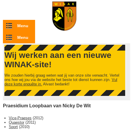
Overslaan en naar de inhoud gaan
Menu
Menu
Wij werken aan een nieuwe
WINAK-site!
We zouden hierbij graag weten wat jij van onze site verwacht. Vertel
ons hoe wij jou via de website het beste tot dienst kunnen zijn.
Vul
deze korte enquête in.
Alvast bedankt!
Praesidium Loopbaan van Nicky De Wit
Vice-Praeses
(
2012
)
Quaestor
(
2011
)
Sport
(
2010
)