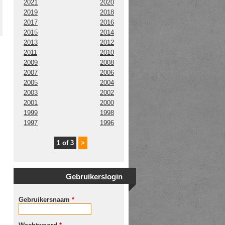
2021
2020
2019
2018
2017
2016
2015
2014
2013
2012
2011
2010
2009
2008
2007
2006
2005
2004
2003
2002
2001
2000
1999
1998
1997
1996
1 of 3
>
Gebruikerslogin
Gebruikersnaam
*