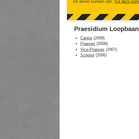
tot dienst kunnen zijn.
Vul deze kort
Praesidium Loopbaan 
Cantor
(
2009
)
Praeses
(
2008
)
Vice-Praeses
(
2007
)
Scriptor
(
2006
)