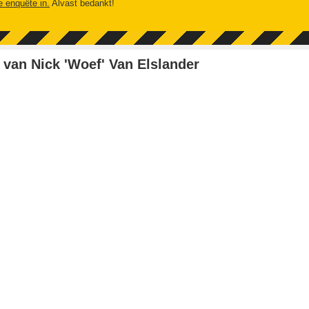
e enquête in.
Alvast bedankt!
van Nick 'Woef' Van Elslander