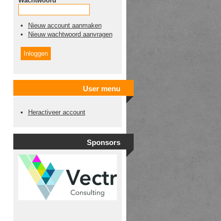
Wachtwoord
*
Nieuw account aanmaken
Nieuw wachtwoord aanvragen
User menu
Heractiveer account
Sponsors