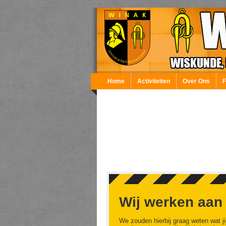
Overslaan en naar de inhoud gaan
Home
Activiteiten
Over Ons
Wij werken aan
We zouden hierbij graag weten wat ji