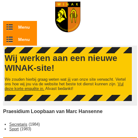
Overslaan en naar de inhoud gaan
Menu
Menu
Wij werken aan een nieuwe
WINAK-site!
We zouden hierbij graag weten wat jij van onze site verwacht. Vertel
ons hoe wij jou via de website het beste tot dienst kunnen zijn.
Vul
deze korte enquête in.
Alvast bedankt!
Praesidium Loopbaan van Marc Hansenne
Secretaris
(
1984
)
Sport
(
1983
)