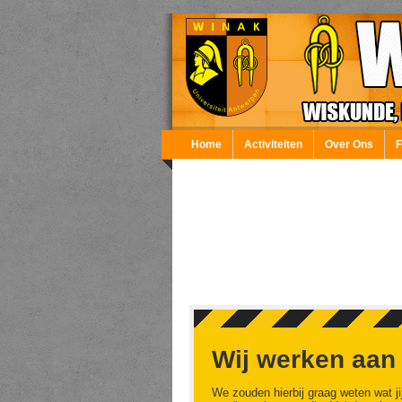
Overslaan en naar de inhoud gaan
Home
Activiteiten
Over Ons
Wij werken aan
We zouden hierbij graag weten wat ji