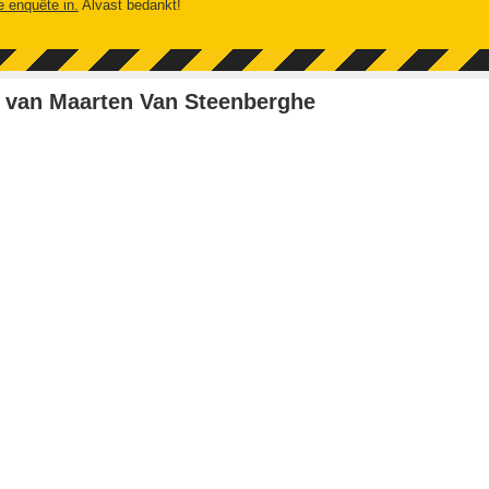
e enquête in.
Alvast bedankt!
 van Maarten Van Steenberghe