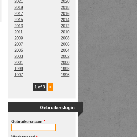
2021
2020
2019
2018
2017
2016
2015
2014
2013
2012
2011
2010
2009
2008
2007
2006
2005
2004
2003
2002
2001
2000
1999
1998
1997
1996
1 of 3
>
Gebruikerslogin
Gebruikersnaam
*