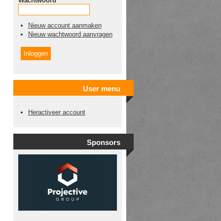
Wachtwoord
*
Nieuw account aanmaken
Nieuw wachtwoord aanvragen
User menu
Heractiveer account
Sponsors