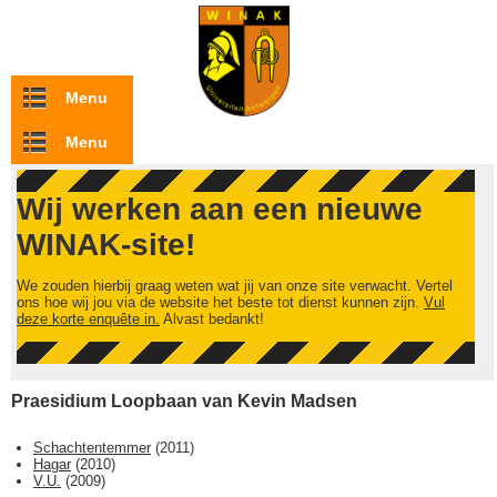
Overslaan en naar de inhoud gaan
Menu
Menu
Wij werken aan een nieuwe
WINAK-site!
We zouden hierbij graag weten wat jij van onze site verwacht. Vertel
ons hoe wij jou via de website het beste tot dienst kunnen zijn.
Vul
deze korte enquête in.
Alvast bedankt!
Praesidium Loopbaan van Kevin Madsen
Schachtentemmer
(
2011
)
Hagar
(
2010
)
V.U.
(
2009
)