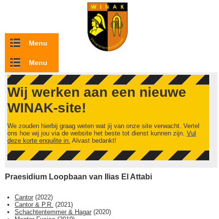
Overslaan en naar de inhoud gaan
Menu
Menu
Wij werken aan een nieuwe
WINAK-site!
We zouden hierbij graag weten wat jij van onze site verwacht. Vertel
ons hoe wij jou via de website het beste tot dienst kunnen zijn.
Vul
deze korte enquête in.
Alvast bedankt!
Praesidium Loopbaan van Ilias El Attabi
Cantor
(
2022
)
Cantor & P.R.
(
2021
)
Schachtentemmer & Hagar
(
2020
)