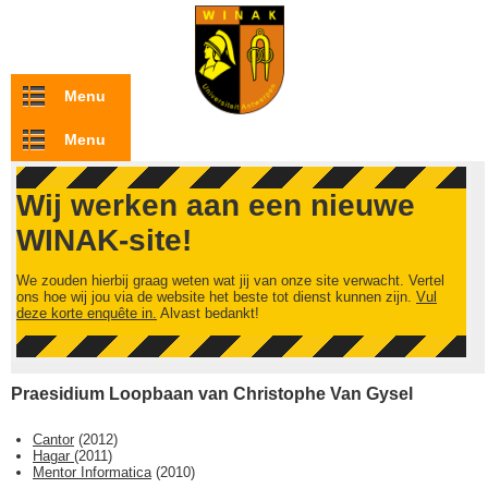
Overslaan en naar de inhoud gaan
Menu
Menu
Wij werken aan een nieuwe
WINAK-site!
We zouden hierbij graag weten wat jij van onze site verwacht. Vertel
ons hoe wij jou via de website het beste tot dienst kunnen zijn.
Vul
deze korte enquête in.
Alvast bedankt!
Praesidium Loopbaan van Christophe Van Gysel
Cantor
(
2012
)
Hagar
(
2011
)
Mentor Informatica
(
2010
)