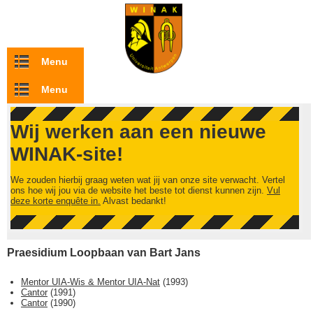
Overslaan en naar de inhoud gaan
Menu
Menu
Wij werken aan een nieuwe
WINAK-site!
We zouden hierbij graag weten wat jij van onze site verwacht. Vertel
ons hoe wij jou via de website het beste tot dienst kunnen zijn.
Vul
deze korte enquête in.
Alvast bedankt!
Praesidium Loopbaan van Bart Jans
Mentor UIA-Wis & Mentor UIA-Nat
(
1993
)
Cantor
(
1991
)
Cantor
(
1990
)