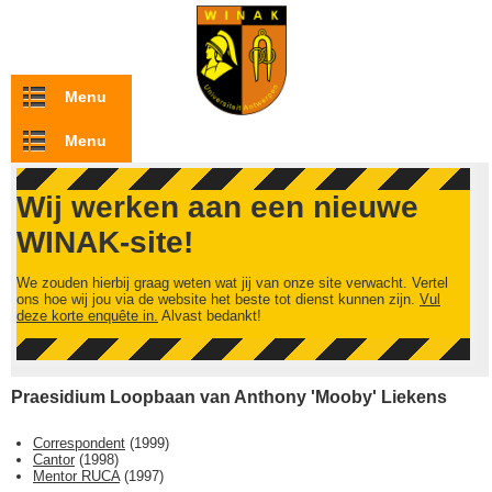
Overslaan en naar de inhoud gaan
Menu
Menu
Wij werken aan een nieuwe
WINAK-site!
We zouden hierbij graag weten wat jij van onze site verwacht. Vertel
ons hoe wij jou via de website het beste tot dienst kunnen zijn.
Vul
deze korte enquête in.
Alvast bedankt!
Praesidium Loopbaan van Anthony 'Mooby' Liekens
Correspondent
(
1999
)
Cantor
(
1998
)
Mentor RUCA
(
1997
)