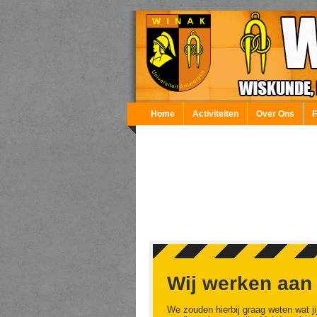
Overslaan en naar de inhoud gaan
Home
Activiteiten
Over Ons
Wij werken aan
We zouden hierbij graag weten wat ji