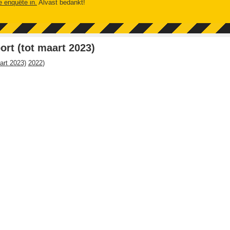
e enquête in.
Alvast bedankt!
rt (tot maart 2023)
art 2023)
2022
)