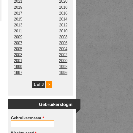
2021
2020
2019
2018
2017
2016
2015
2014
2013
2012
2011
2010
2009
2008
2007
2006
2005
2004
2003
2002
2001
2000
1999
1998
1997
1996
1 of 3
>
Gebruikerslogin
Gebruikersnaam
*