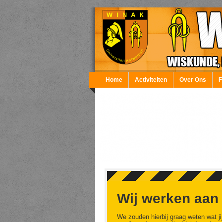
Overslaan en naar de inhoud gaan
Home
Activiteiten
Over Ons
Wij werken aan
We zouden hierbij graag weten wat ji