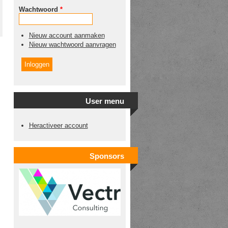
Wachtwoord
*
Nieuw account aanmaken
Nieuw wachtwoord aanvragen
User menu
Heractiveer account
Sponsors