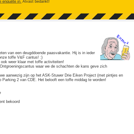
e enquête in.
Alvast bedankt!
eten van een deugddoende paasvakantie. Hij is in ieder
nze toffe V&F cantus! :)
ok weer klaar met toffe activiteiten!
Ontgroeningscantus waar we de schachten de kans geve zich
we aanwezig zijn op het ASK-Stuwer Drie Eiken Project (met pintjes en
p Parking 2 van CDE. Het belooft een toffe middag te worden!
e
ent bekoord
!