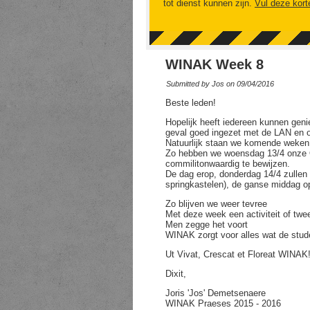
tot dienst kunnen zijn.
Vul deze kort
WINAK Week 8
Submitted by
Jos
on 09/04/2016
Beste leden!
Hopelijk heeft iedereen kunnen geni
geval goed ingezet met de LAN en o
Natuurlijk staan we komende weken o
Zo hebben we woensdag 13/4 onze 
commilitonwaardig te bewijzen.
De dag erop, donderdag 14/4 zullen 
springkastelen), de ganse middag o
Zo blijven we weer tevree
Met deze week een activiteit of twe
Men zegge het voort
WINAK zorgt voor alles wat de stud
Ut Vivat, Crescat et Floreat WINAK
Dixit,
Joris 'Jos' Demetsenaere
WINAK Praeses 2015 - 2016