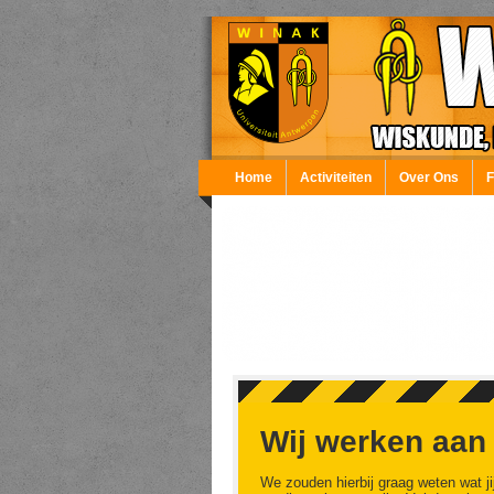
Overslaan en naar de inhoud gaan
Home
Activiteiten
Over Ons
Wij werken aan
We zouden hierbij graag weten wat ji