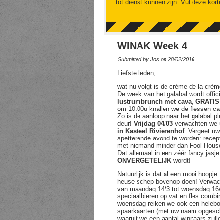
tot dienst kunnen zijn.
Vul deze kort
WINAK Week 4
Submitted by
Jos
on 28/02/2016
Liefste leden,
wat nu volgt is de crème de la crè
De week van het galabal wordt offic
lustrumbrunch met cava
,
GRATI
om 10.00u knallen we de flessen ca
Zo is de aanloop naar het galabal pl
deur!
Vrijdag 04/03
verwachten we u
in Kasteel Rivierenhof
. Vergeet uw
spetterende avond te worden: recep
met niemand minder dan Fool House 
Dat allemaal in een zéér fancy jasj
ONVERGETELIJK
wordt!
Natuurlijk is dat al een mooi hoopj
heuse schep bovenop doen! Verwach
van maandag 14/3 tot woensdag 16/
speciaalbieren op vat en fles comb
woensdag reiken we ook een heleboe
spaarkaarten (met uw naam opgesc
waaruit we een aantal winnaars zul