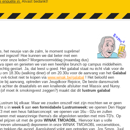
e enquête in.
Alvast bedankt!
me, het neusje van de zalm, le moment suprême!
ieel ingezet! Hoe kunnen we dat beter met een
S
voor onze leden? Morgenvoormiddag (maandag dus)
va open en genieten we van een heerlijke brunch op campus middelheim.
echtig gestart. Ja, dat leest u goed. Het galabal staat nu écht vlak voor de
 om 18.30u (walking diner) of om 20.30u voor de aanvang van het
Galabal
 vvk-ticket niet te kopen via
www.winak.be/galabal
! Het beloofd een
tie bij aanvang, optreden van Jeugdkoor Rejoice, De beste dansmuziek
achter de draaitafels en een knallende afsluiter met Massix and Nuroy.
e (of moet ik smokingvest zeggen?) maakt dat dit
lustrum galabal
e Lustrum bij elkaar. Maar we zouden onszelf niet zijn mochten we er geen
t u in
week 6
aan
een formidabele Lustrumweek:
we openen Den Hagar
3 met een heus fakbarconcept: we openen van 16u - 02u en zullen
ineren met waanzinnige thema's die afgesloten worden met mini-TD's. Op
l prijzen uit met de grote
WINAK TMOAOBL
. Hiervoor kan u volle
hreven uitereaard) deponeren in onze WINAK TMOAOBL verzameldoos,
len trekken die avond. Aansluitend volgt een optreden van Jos Smos, Juul