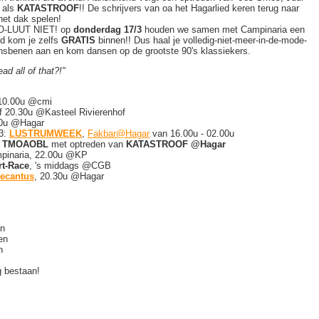
d als
KATASTROOF
!! De schrijvers van oa het Hagarlied keren terug naar
het dak spelen!
SO-LUUT NIET! op
donderdag 17/3
houden we samen met Campinaria een
id kom je zelfs
GRATIS
binnen!! Dus haal je volledig-niet-meer-in-de-mode-
dansbenen aan en kom dansen op de grootste 90's klassiekers.
ead all of that?!"
 10.00u @cmi
of 20.30u @Kasteel Rivierenhof
00u @Hagar
3:
LUSTRUMWEEK
,
Fakbar@Hagar
van 16.00u - 02.00u
 TMOAOBL
met optreden van
KATASTROOF @Hagar
pinaria, 22.00u @KP
t-Race
, 's middags @CGB
iecantus
, 20.30u @Hagar
en
en
n
 bestaan!
!