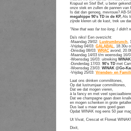
Krapuul en Stef Bef, u beter geken
onze stek en zullen de pannen van 
Is dat dan genoeg, mevrouw? AB-
megahippe 90's TD in de KP,
Als l
zijnde kleren uit de kast, trek uw 
"Now that was far too long, I didn't r
Da's niks! Een overzicht:
-Maandag 29/02:
Lustrumbrunch
,
-Vrijdag 04/03:
GALABAL
, 18.30u 
-Dinsdag 08/03:
WRAC
avond, 20.
-Maandag 14/03 t/m woensdag 16/0
-Woensdag 16/03: uitreiking
WINAK
-Donderdag 17/03:
90's TD
met Cam
-Woensdag 23/03:
WINAK @Go-Kar
-Vrijdag 25/03:
Vrienden- en Famil
Laat ons drinken commilitones,
Op dat lustrumjaar commilitones,
Dat we dat mogen vieren,
à la fancy en met veel speciaalbier
Dat we champagne gaan doen knall
en mogen schenken in grote getalle
Dus laat u maar eens goed gaan
Opdat WINAK nog eens 50 jaar mag
Ut Vivat, Crescat et Floreat WINAK
Dixit,