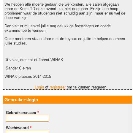
We hebben alle moeite gedaan die we konden, alle zalen afgegaan
maar de Kerst TD deze avond zal niet doorgaan. Er zijn een hoop
problemen waar de studenten niet schuldig aan zijn, maar er nu wel de
dupe van zijn.
Dan valt er mij enkel jullie nog gelukkige feestdagen en goede
examens toe te wensen.
Onze mentoren staan klaar met de tuyaux en jullie te helpen doorheen
jullie studies.
Ut vivat, crescat et floreat WINAK
Sander Cleiren
WINAK praeses 2014-2015
Login
of
registreer
om te kunnen reageren
Gebruikerslogin
Gebruikersnaam
*
Wachtwoord
*