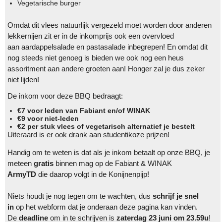
Vegetarische burger
Omdat dit vlees natuurlijk vergezeld moet worden door anderen
lekkernijen zit er in de inkomprijs ook een overvloed
aan aardappelsalade en pastasalade inbegrepen! En omdat dit
nog steeds niet genoeg is bieden we ook nog een heus
assoritment aan andere groeten aan! Honger zal je dus zeker
niet lijden!
De inkom voor deze BBQ bedraagt:
€7 voor leden van Fabiant en/of WINAK
€9 voor niet-leden
€2 per stuk vlees of vegetarisch alternatief je bestelt
Uiteraard is er ook drank aan studentikoze prijzen!
Handig om te weten is dat als je inkom betaalt op onze BBQ, je
meteen
gratis
binnen mag op de Fabiant & WINAK
ArmyTD
die daarop volgt in de Konijnenpijp!
Niets houdt je nog tegen om te wachten, dus
schrijf je snel
in
op het webform dat je onderaan deze pagina kan vinden.
De
deadline
om in te schrijven is
zaterdag 23 juni om 23.59u
!