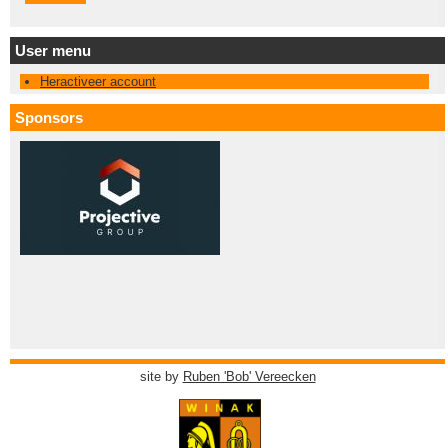
User menu
Heractiveer account
Sponsors
site by
Ruben 'Bob' Vereecken