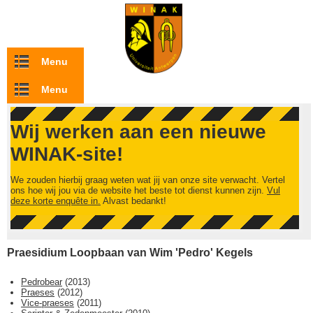
Overslaan en naar de inhoud gaan
Menu
Menu
Wij werken aan een nieuwe
WINAK-site!
We zouden hierbij graag weten wat jij van onze site verwacht. Vertel
ons hoe wij jou via de website het beste tot dienst kunnen zijn.
Vul
deze korte enquête in.
Alvast bedankt!
Praesidium Loopbaan van Wim 'Pedro' Kegels
Pedrobear
(
2013
)
Praeses
(
2012
)
Vice-praeses
(
2011
)