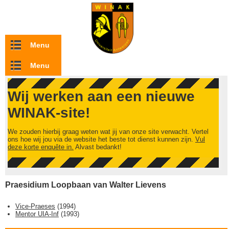
Overslaan en naar de inhoud gaan
Menu
Menu
Wij werken aan een nieuwe
WINAK-site!
We zouden hierbij graag weten wat jij van onze site verwacht. Vertel
ons hoe wij jou via de website het beste tot dienst kunnen zijn.
Vul
deze korte enquête in.
Alvast bedankt!
Praesidium Loopbaan van Walter Lievens
Vice-Praeses
(
1994
)
Mentor UIA-Inf
(
1993
)