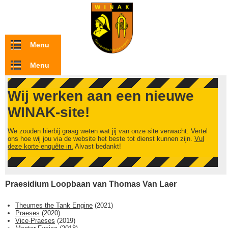
Overslaan en naar de inhoud gaan
Menu
Menu
Wij werken aan een nieuwe
WINAK-site!
We zouden hierbij graag weten wat jij van onze site verwacht. Vertel
ons hoe wij jou via de website het beste tot dienst kunnen zijn.
Vul
deze korte enquête in.
Alvast bedankt!
Praesidium Loopbaan van Thomas Van Laer
Theumes the Tank Engine
(
2021
)
Praeses
(
2020
)
Vice-Praeses
(
2019
)