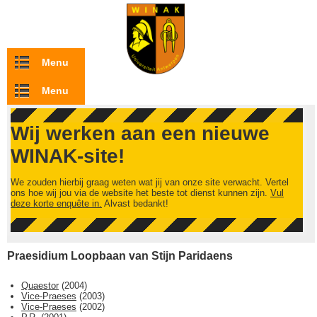
Overslaan en naar de inhoud gaan
Menu
Menu
Wij werken aan een nieuwe
WINAK-site!
We zouden hierbij graag weten wat jij van onze site verwacht. Vertel
ons hoe wij jou via de website het beste tot dienst kunnen zijn.
Vul
deze korte enquête in.
Alvast bedankt!
Praesidium Loopbaan van Stijn Paridaens
Quaestor
(
2004
)
Vice-Praeses
(
2003
)
Vice-Praeses
(
2002
)