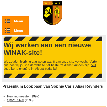
Overslaan en naar de inhoud gaan
Menu
Menu
Wij werken aan een nieuwe
WINAK-site!
We zouden hierbij graag weten wat jij van onze site verwacht. Vertel
ons hoe wij jou via de website het beste tot dienst kunnen zijn.
Vul
deze korte enquête in.
Alvast bedankt!
Praesidium Loopbaan van Sophie Caris Alias Reynders
Penningmeester
(
1997
)
Sport RUCA
(
1996
)