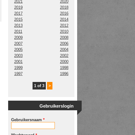
2021
2020
2019
2018
2017
2016
2015
2014
2013
2012
2011
2010
2009
2008
2007
2006
2005
2004
2003
2002
2001
2000
1999
1998
1997
1996
1 of 3
>
Gebruikerslogin
Gebruikersnaam
*