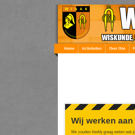
Overslaan en naar de inhoud gaan
Home
Activiteiten
Over Ons
Wij werken aan
We zouden hierbij graag weten wat ji