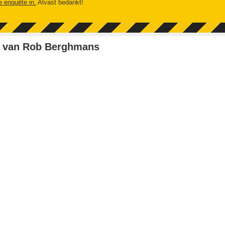
e enquête in.
Alvast bedankt!
 van Rob Berghmans