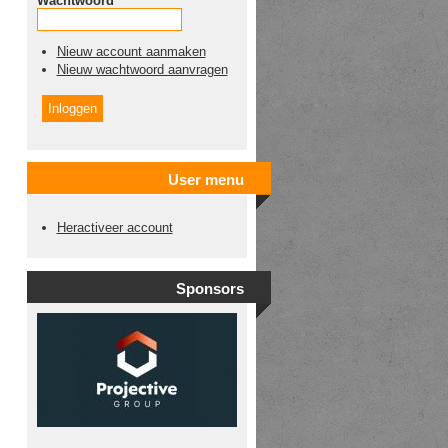
Wachtwoord
*
Nieuw account aanmaken
Nieuw wachtwoord aanvragen
User menu
Heractiveer account
Sponsors