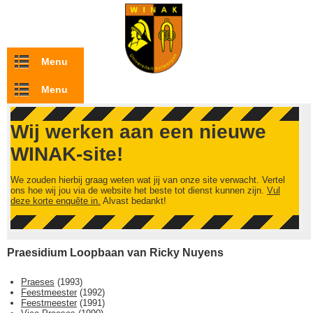
Overslaan en naar de inhoud gaan
Menu
Menu
Wij werken aan een nieuwe
WINAK-site!
We zouden hierbij graag weten wat jij van onze site verwacht. Vertel
ons hoe wij jou via de website het beste tot dienst kunnen zijn.
Vul
deze korte enquête in.
Alvast bedankt!
Praesidium Loopbaan van Ricky Nuyens
Praeses
(
1993
)
Feestmeester
(
1992
)
Feestmeester
(
1991
)