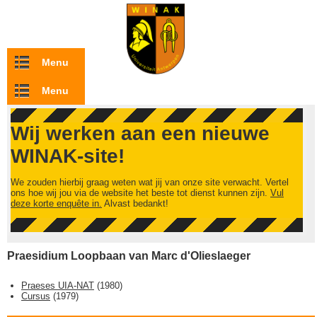
Overslaan en naar de inhoud gaan
Menu
Menu
Wij werken aan een nieuwe
WINAK-site!
We zouden hierbij graag weten wat jij van onze site verwacht. Vertel
ons hoe wij jou via de website het beste tot dienst kunnen zijn.
Vul
deze korte enquête in.
Alvast bedankt!
Praesidium Loopbaan van Marc d'Olieslaeger
Praeses UIA-NAT
(
1980
)
Cursus
(
1979
)