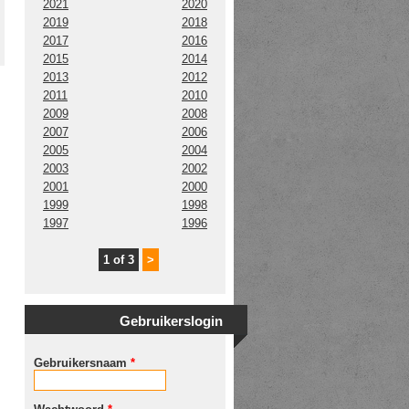
2021
2020
2019
2018
2017
2016
2015
2014
2013
2012
2011
2010
2009
2008
2007
2006
2005
2004
2003
2002
2001
2000
1999
1998
1997
1996
1 of 3
>
Gebruikerslogin
Gebruikersnaam
*