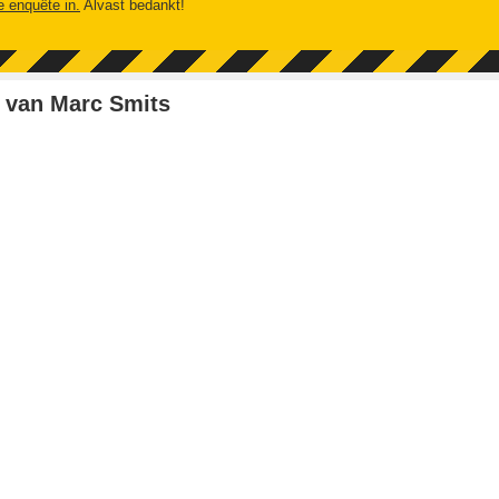
e enquête in.
Alvast bedankt!
 van Marc Smits