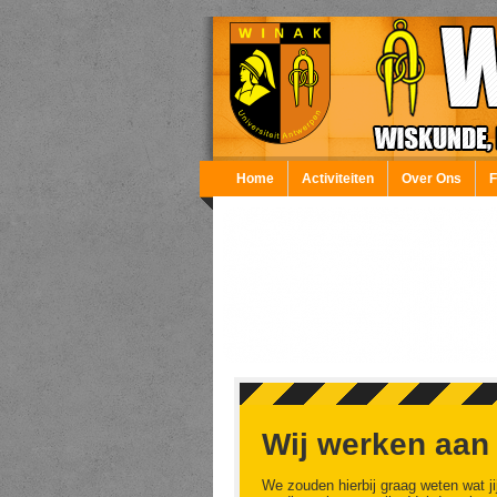
Overslaan en naar de inhoud gaan
Home
Activiteiten
Over Ons
Wij werken aan
We zouden hierbij graag weten wat ji