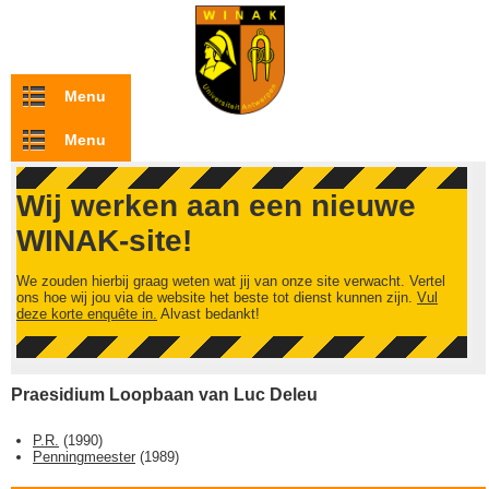
Overslaan en naar de inhoud gaan
Menu
Menu
Wij werken aan een nieuwe
WINAK-site!
We zouden hierbij graag weten wat jij van onze site verwacht. Vertel
ons hoe wij jou via de website het beste tot dienst kunnen zijn.
Vul
deze korte enquête in.
Alvast bedankt!
Praesidium Loopbaan van Luc Deleu
P.R.
(
1990
)
Penningmeester
(
1989
)