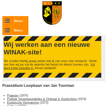
Overslaan en naar de inhoud gaan
Menu
Menu
Wij werken aan een nieuwe
WINAK-site!
We zouden hierbij graag weten wat jij van onze site verwacht. Vertel
ons hoe wij jou via de website het beste tot dienst kunnen zijn.
Vul
deze korte enquête in.
Alvast bedankt!
Praesidium Loopbaan van Jan Toorman
Praeses
(
1974
)
Politiek Verantwoordelijke & Onthaal & Voorlichting
(
1974
)
Estetische Vormgeving
(
1973
)