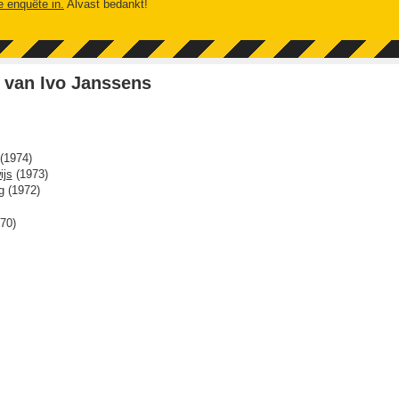
e enquête in.
Alvast bedankt!
 van Ivo Janssens
(
1974
)
ijs
(
1973
)
g
(
1972
)
70
)