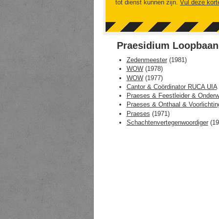
tot dienst kunnen zijn.
Vul deze kort
Praesidium Loopbaan
Zedenmeester
(
1981
)
WOW
(
1978
)
WOW
(
1977
)
Cantor & Coördinator RUCA UIA
Praeses & Feestleider & Onderw
Praeses & Onthaal & Voorlichtin
Praeses
(
1971
)
Schachtenvertegenwoordiger
(
19