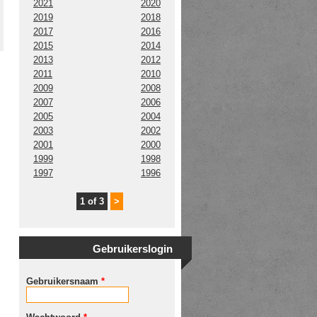
2021
2020
2019
2018
2017
2016
2015
2014
2013
2012
2011
2010
2009
2008
2007
2006
2005
2004
2003
2002
2001
2000
1999
1998
1997
1996
1 of 3
>
Gebruikerslogin
Gebruikersnaam
*