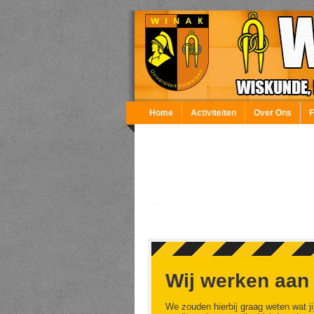
Overslaan en naar de inhoud gaan
Home
Activiteiten
Over Ons
Wij werken aan
We zouden hierbij graag weten wat ji