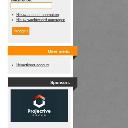
Wachtwoord
*
Nieuw account aanmaken
Nieuw wachtwoord aanvragen
User menu
Heractiveer account
Sponsors