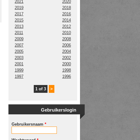
2021
2020
2019
2018
2017
2016
2015
2014
2013
2012
2011
2010
2009
2008
2007
2006
2005
2004
2003
2002
2001
2000
1999
1998
1997
1996
1 of 3
>
Gebruikerslogin
Gebruikersnaam
*