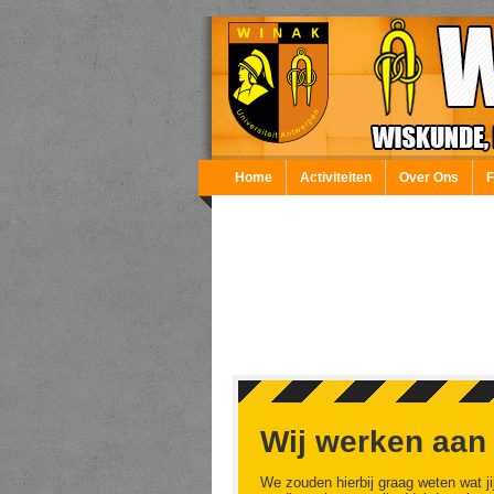
Overslaan en naar de inhoud gaan
Home
Activiteiten
Over Ons
Wij werken aan
We zouden hierbij graag weten wat ji