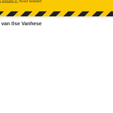
e enquête in.
Alvast bedankt!
van Ilse Vanhese