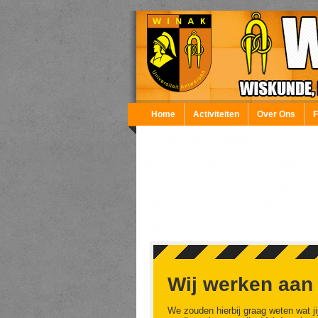
Overslaan en naar de inhoud gaan
Home
Activiteiten
Over Ons
Wij werken aan
We zouden hierbij graag weten wat ji