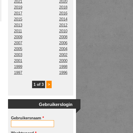
2021
2020
2019
2018
2017
2016
2015
2014
2013
2012
2011
2010
2009
2008
2007
2006
2005
2004
2003
2002
2001
2000
1999
1998
1997
1996
1 of 3
>
Gebruikerslogin
Gebruikersnaam
*