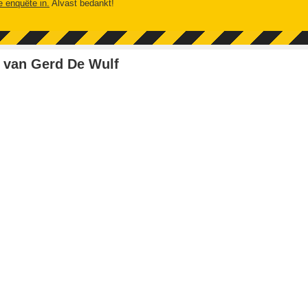
e enquête in.
Alvast bedankt!
 van Gerd De Wulf