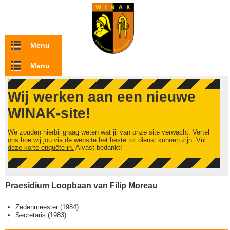
Overslaan en naar de inhoud gaan
Menu
Menu
Wij werken aan een nieuwe
WINAK-site!
We zouden hierbij graag weten wat jij van onze site verwacht. Vertel
ons hoe wij jou via de website het beste tot dienst kunnen zijn.
Vul
deze korte enquête in.
Alvast bedankt!
Praesidium Loopbaan van Filip Moreau
Zedenmeester
(
1984
)
Secretaris
(
1983
)