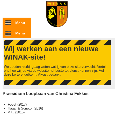
Overslaan en naar de inhoud gaan
Menu
Menu
Wij werken aan een nieuwe
WINAK-site!
We zouden hierbij graag weten wat jij van onze site verwacht. Vertel
ons hoe wij jou via de website het beste tot dienst kunnen zijn.
Vul
deze korte enquête in.
Alvast bedankt!
Praesidium Loopbaan van Christina Fekkes
Feest
(
2017
)
Hagar & Scriptor
(
2016
)
V.U.
(
2015
)