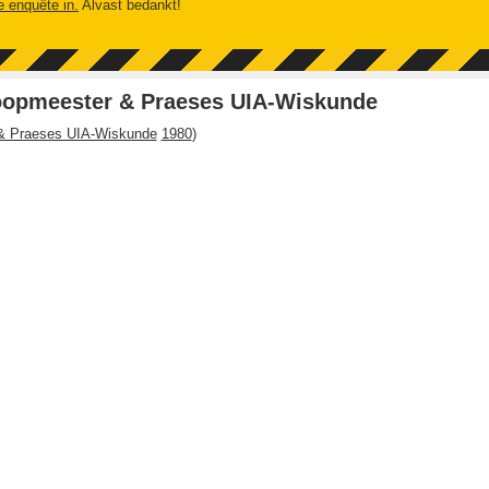
e enquête in.
Alvast bedankt!
oopmeester & Praeses UIA-Wiskunde
& Praeses UIA-Wiskunde
1980
)