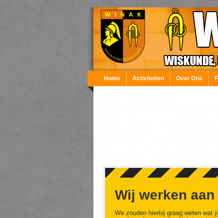
Overslaan en naar de inhoud gaan
Home
Activiteiten
Over Ons
Wij werken aan
We zouden hierbij graag weten wat ji