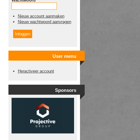
Wachtwoord
*
Nieuw account aanmaken
Nieuw wachtwoord aanvragen
User menu
Heractiveer account
Sponsors