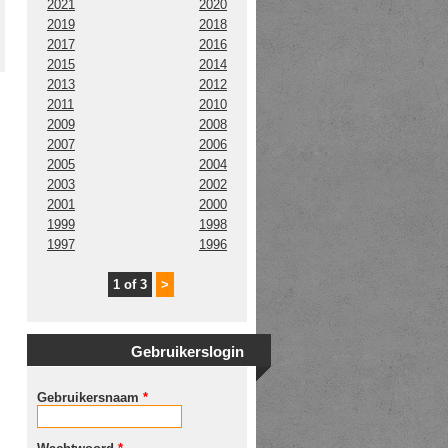
2021
2020
2019
2018
2017
2016
2015
2014
2013
2012
2011
2010
2009
2008
2007
2006
2005
2004
2003
2002
2001
2000
1999
1998
1997
1996
1 of 3
>
Gebruikerslogin
Gebruikersnaam
*