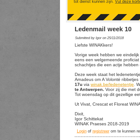
tot dienst kunnen zijn.
Vul deze kort
Ledenmail week 10
Submitted by
Igor
on 25/11/2018
Liefste WINAKkers!
Vorige week hebben we eindelij
eens een welgemeende proficiat aa
schachtjes die een actje hebbe
Deze week staat het ledenetentj
Amadeus om A Volonté ribbetjes te
17u
via
winak.be/ledenetentje
. 
te Antwerpen.
Voor zij die met
Tot woensdag op dit gezellige eetf
Ut Vivat, Crescat et Floreat WIN
Dixit,
Igor Schittekat
WINAK Praeses 2018-2019
Login
of
registreer
om te kunnen re