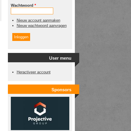
Wachtwoord
*
Nieuw account aanmaken
Nieuw wachtwoord aanvragen
User menu
Heractiveer account
Sponsors