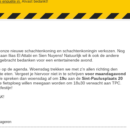
e enquête in.
Alvast bedankt!
k onze nieuwe schachtenkoning en schachtenkoningin verkozen. Nog
n Ilias El Attabi en Sien Nuyens! Natuurlijk wil ik ook de andere
n gebracht bedanken voor een entertainende avond.
e op de agenda. Woensdag trekken we met z’n allen richting den
 eten. Vergeet je hiervoor niet in te schrijven
voor maandagavond
We spreken dan woensdag af om
19u
aan de
Sint-Paulusplaats 20
 de fietsploeg willen meegaan worden om 18u30 verwacht aan TPC.
estijn!
AK!
ageren