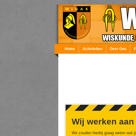
Overslaan en naar de inhoud gaan
Home
Activiteiten
Over Ons
Wij werken aan
We zouden hierbij graag weten wat ji