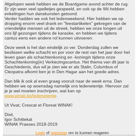
Afgelopen week hebben we de Boardgame avond achter de rug.
Er zijn weer veel spelletjes gespeeld, en ook op de Wii hebben
enkelingen hun danskunsten getoond.
Verder hadden we ook het ledenweekend. Hier hebben we op
dropping enorm veel drank en "feestartikelen" gekregen van de
vriendelijke mensen uit de streek, hebben we onze longen uit
ons lijf gezongen tijdens de karaoke, en hebben we tijdens
cantus eens een andere rol kunnen uitvoeren.
Deze week is het dan eindelijk zo ver. Donderdag zullen we
beslissen welke schacht en por voor de rest van het jaar door het
leven gaan als schachtenkoning en -koningin tijdens onze
Schachtenkoning(in) Verkiezingscantus. Het thema van dit jaar is
Geschiedenis, dus wil je zien wie er als Stalin, Columbus of
Cleopatra afkomt ben je in Den Hagar aan het goede adres.
Dan blik ik ook al even graag vooruit naar de week erna. Dan
hebben we op woensdag namelijk ons ledenetentje. Hiervoor zal
je je wel moeten inschrijven, wat kan op
www.winak.be/ledenetentje
.
Ut Vivat, Crescat et Floreat WINAK!
Dixit,
Igor Schittekat
WINAK Praeses 2018-2019
Login
of
registreer
om te kunnen reageren