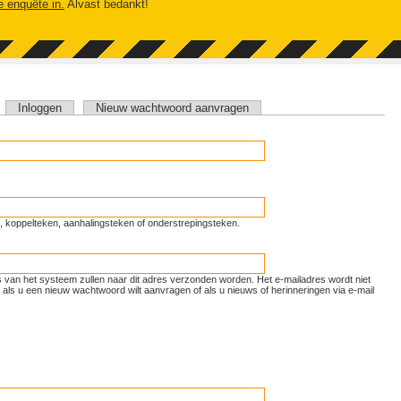
e enquête in.
Alvast bedankt!
tieve tabblad)
Inloggen
Nieuw wachtwoord aanvragen
unt, koppelteken, aanhalingsteken of onderstrepingsteken.
ls van het systeem zullen naar dit adres verzonden worden. Het e-mailadres wordt niet
als u een nieuw wachtwoord wilt aanvragen of als u nieuws of herinneringen via e-mail