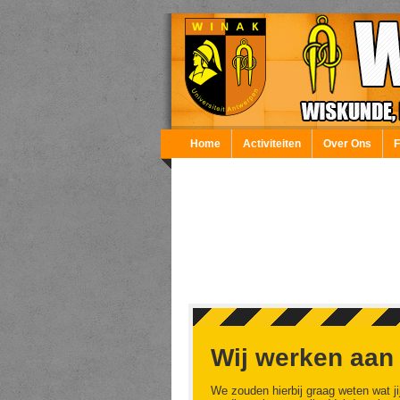
Overslaan en naar de inhoud gaan
Home
Activiteiten
Over Ons
Wij werken aan
We zouden hierbij graag weten wat ji