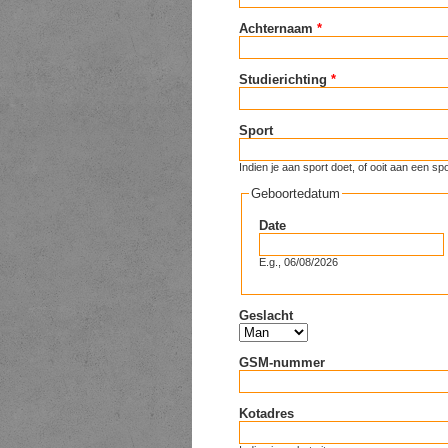
Achternaam
*
Studierichting
*
Sport
Indien je aan sport doet, of ooit aan een
Geboortedatum
Date
E.g., 06/08/2026
Geslacht
GSM-nummer
Kotadres