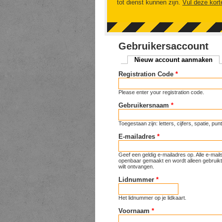
tot dienst kunnen zijn.
Vul deze kort
Gebruikersaccount
Nieuw account aanmaken
(ac
Primaire tabs
Registration Code
*
Please enter your registration code.
Gebruikersnaam
*
Toegestaan zijn: letters, cijfers, spatie, p
E-mailadres
*
Geef een geldig e-mailadres op. Alle e-mai
openbaar gemaakt en wordt alleen gebruikt 
wilt ontvangen.
Lidnummer
*
Het lidnummer op je lidkaart.
Voornaam
*