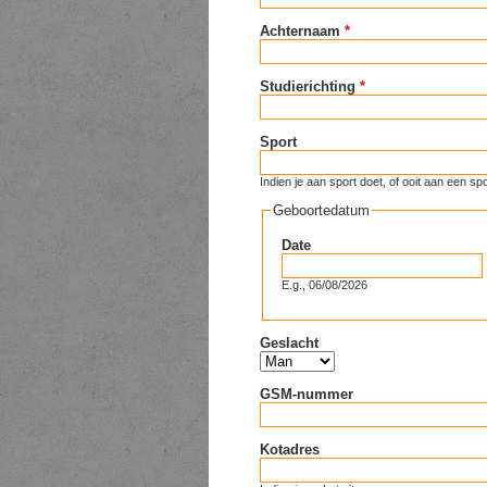
Achternaam
*
Studierichting
*
Sport
Indien je aan sport doet, of ooit aan een
Geboortedatum
Date
E.g., 06/08/2026
Geslacht
GSM-nummer
Kotadres