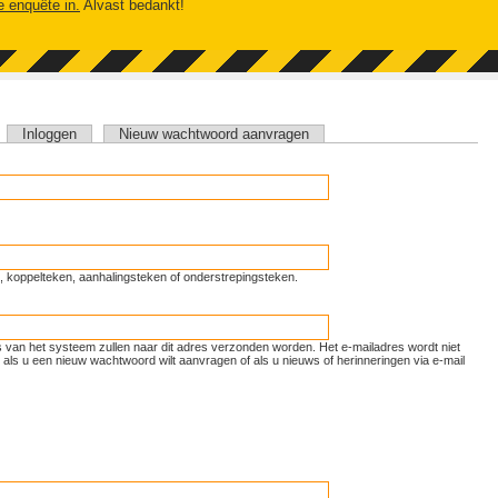
e enquête in.
Alvast bedankt!
tieve tabblad)
Inloggen
Nieuw wachtwoord aanvragen
unt, koppelteken, aanhalingsteken of onderstrepingsteken.
ls van het systeem zullen naar dit adres verzonden worden. Het e-mailadres wordt niet
als u een nieuw wachtwoord wilt aanvragen of als u nieuws of herinneringen via e-mail