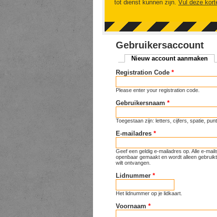
tot dienst kunnen zijn.
Vul deze kort
Gebruikersaccount
Nieuw account aanmaken
(ac
Primaire tabs
Registration Code
*
Please enter your registration code.
Gebruikersnaam
*
Toegestaan zijn: letters, cijfers, spatie, p
E-mailadres
*
Geef een geldig e-mailadres op. Alle e-mai
openbaar gemaakt en wordt alleen gebruikt 
wilt ontvangen.
Lidnummer
*
Het lidnummer op je lidkaart.
Voornaam
*