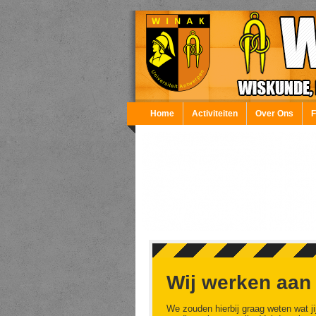
Overslaan en naar de inhoud gaan
Home
Activiteiten
Over Ons
Wij werken aan
We zouden hierbij graag weten wat ji