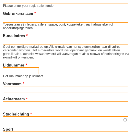
Please enter your registration code.
Gebruikersnaam
*
Toegestaan zijn: letters, cijfers, spatie, punt, koppelteken, aanhalingsteken of
onderstrepingsteken.
E-mailadres
*
Geef een geldig e-mailadres op. Alle e-mails van het systeem zullen naar dit adres
verzonden worden. Het e-mailadres wordt niet openbaar gemaakt en wordt alleen
gebruikt als u een nieuw wachtwoord wilt aanvragen of als u nieuws of herinneringen via
e-mail wilt ontvangen.
Lidnummer
*
Het lidnummer op je lidkaart.
Voornaam
*
Achternaam
*
Studierichting
*
Sport