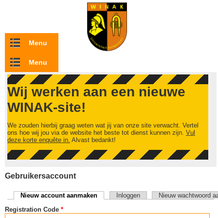
Overslaan en naar de inhoud gaan
Menu
Menu
Wij werken aan een nieuwe
WINAK-site!
We zouden hierbij graag weten wat jij van onze site verwacht. Vertel
ons hoe wij jou via de website het beste tot dienst kunnen zijn.
Vul
deze korte enquête in.
Alvast bedankt!
Gebruikersaccount
Nieuw account aanmaken
(actieve tabblad)
Inloggen
Nieuw wachtwoord a
Primaire tabs
Registration Code
*