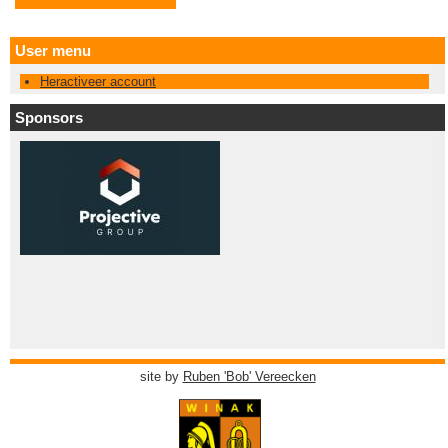
User menu
Heractiveer account
Sponsors
site by
Ruben 'Bob' Vereecken