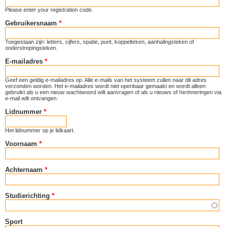
Please enter your registration code.
Gebruikersnaam
*
Toegestaan zijn: letters, cijfers, spatie, punt, koppelteken, aanhalingsteken of
onderstrepingsteken.
E-mailadres
*
Geef een geldig e-mailadres op. Alle e-mails van het systeem zullen naar dit adres
verzonden worden. Het e-mailadres wordt niet openbaar gemaakt en wordt alleen
gebruikt als u een nieuw wachtwoord wilt aanvragen of als u nieuws of herinneringen via
e-mail wilt ontvangen.
Lidnummer
*
Het lidnummer op je lidkaart.
Voornaam
*
Achternaam
*
Studierichting
*
Sport