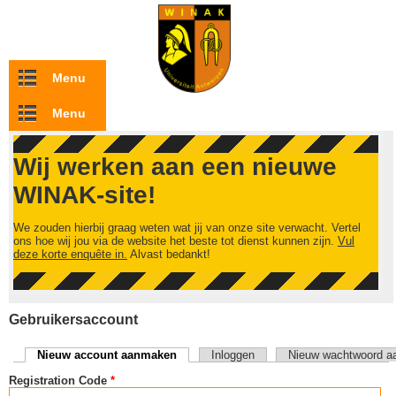
Overslaan en naar de inhoud gaan
Menu
Menu
Wij werken aan een nieuwe
WINAK-site!
We zouden hierbij graag weten wat jij van onze site verwacht. Vertel
ons hoe wij jou via de website het beste tot dienst kunnen zijn.
Vul
deze korte enquête in.
Alvast bedankt!
Gebruikersaccount
Nieuw account aanmaken
(actieve tabblad)
Inloggen
Nieuw wachtwoord a
Primaire tabs
Registration Code
*