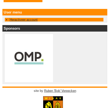
User menu
Heractiveer account
Sponsors
site by
Ruben 'Bob' Vereecken