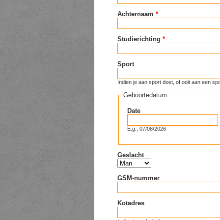
Achternaam
*
Studierichting
*
Sport
Indien je aan sport doet, of ooit aan een
Geboortedatum
Date
E.g., 07/08/2026
Geslacht
GSM-nummer
Kotadres