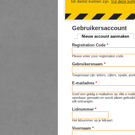
tot dienst kunnen zijn.
Vul deze kort
Gebruikersaccount
Nieuw account aanmaken
(ac
Primaire tabs
Registration Code
*
Please enter your registration code.
Gebruikersnaam
*
Toegestaan zijn: letters, cijfers, spatie, p
E-mailadres
*
Geef een geldig e-mailadres op. Alle e-mai
openbaar gemaakt en wordt alleen gebruikt 
wilt ontvangen.
Lidnummer
*
Het lidnummer op je lidkaart.
Voornaam
*