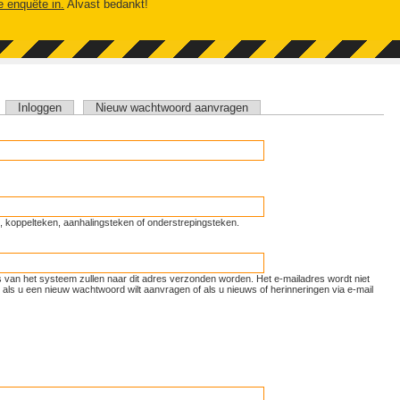
e enquête in.
Alvast bedankt!
tieve tabblad)
Inloggen
Nieuw wachtwoord aanvragen
unt, koppelteken, aanhalingsteken of onderstrepingsteken.
ls van het systeem zullen naar dit adres verzonden worden. Het e-mailadres wordt niet
als u een nieuw wachtwoord wilt aanvragen of als u nieuws of herinneringen via e-mail