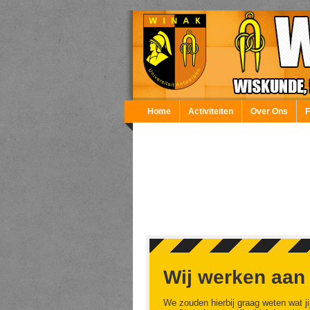
Overslaan en naar de inhoud gaan
Home
Activiteiten
Over Ons
Wij werken aan
We zouden hierbij graag weten wat ji