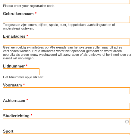
Please enter your registration code.
Gebruikersnaam
*
Toegestaan zijn: letters, cijfers, spatie, punt, koppelteken, aanhalingsteken of
onderstrepingsteken.
E-mailadres
*
Geef een geldig e-mailadres op. Alle e-mails van het systeem zullen naar dit adres
verzonden worden. Het e-mailadres wordt niet openbaar gemaakt en wordt alleen
gebruikt als u een nieuw wachtwoord wilt aanvragen of als u nieuws of herinneringen via
e-mail wilt ontvangen.
Lidnummer
*
Het lidnummer op je lidkaart.
Voornaam
*
Achternaam
*
Studierichting
*
Sport