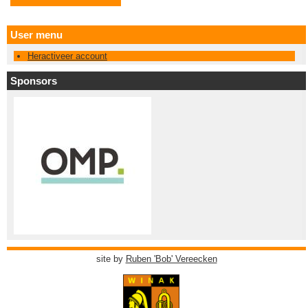
User menu
Heractiveer account
Sponsors
site by
Ruben 'Bob' Vereecken